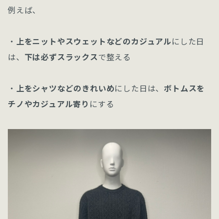
例えば、
・
上をニットやスウェットなどのカジュアル
にした日
は、
下は必ずスラックス
で整える
・
上をシャツなどのきれいめ
にした日は、
ボトムスを
チノやカジュアル寄り
にする